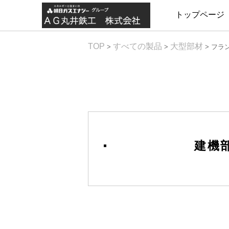
トップページ
TOP
すべての製品
大型部材
>
>
>
フラ
建機