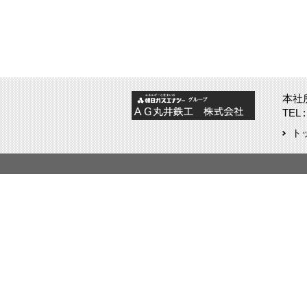
本社
TEL :
ト